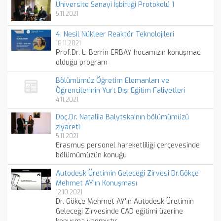
Üniversite Sanayi İşbirliği Protokolü 1
5.11.2021
4. Nesil Nükleer Reaktör Teknolojileri
18.11.2021
Prof.Dr. L. Berrin ERBAY hocamızın konuşmacı
olduğu program
Bölümümüz Öğretim Elemanları ve
Öğrencilerinin Yurt Dışı Eğitim Faliyetleri
4.11.2021
Doç.Dr. Nataliia Balytska'nın bölümümüzü
ziyareti
5.11.2021
Erasmus personel hareketliliği çerçevesinde
bölümümüzün konuğu
Autodesk Üretimin Geleceği Zirvesi Dr.Gökçe
Mehmet AY'ın Konuşması
12.10.2021
Dr. Gökçe Mehmet AY'ın Autodesk Üretimin
Geleceği Zirvesinde CAD eğitimi üzerine