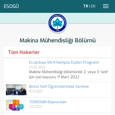
ESOGÜ
TR
|
EN
Toggl
navig
Makina Mühendisliği Bölümü
Tüm Haberler
Eczacıbaşı VitrA Kampüs Elçileri Programı
23.02.2022
Makine Mühendisliği bölümünde 2. veya 3. Sınıf
için son başvuru 11 Mart 2022
Birinci Sınıf Öğrencilerimize Seminer
15.12.2021
TEKNOGİM Başvuruları
2.12.2021