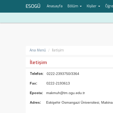
ESOGÜ
Anasayfa
Bölüm
Kişiler
Öğr
Ana Menü
İletişim
İletişim
Telefon:
0222-2393750/3364
Fax:
0222-2193613
Eposta:
makmuh@tm.ogu.edu.tr
Adres:
Eskişehir Osmangazi Üniversitesi, Maki